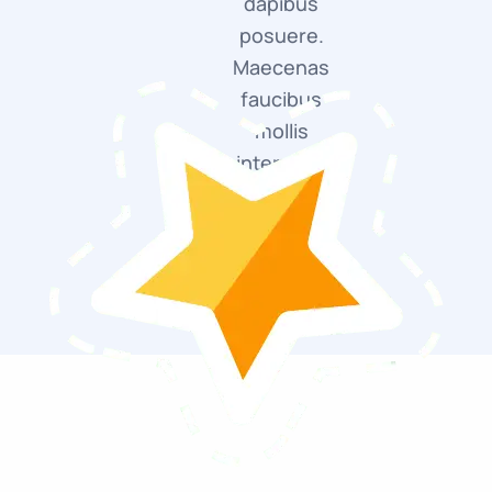
dapibus
posuere.
Maecenas
faucibus
mollis
interdum.