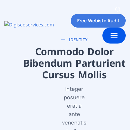
Free Webiste Audit
ut Us
Contact us
IDENTITY
Commodo Dolor
Bibendum Parturient
Cursus Mollis
Integer
posuere
erat a
ante
venenatis