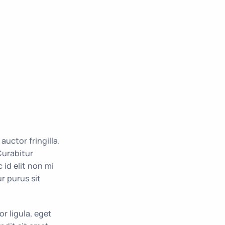
uctor fringilla.
Curabitur
id elit non mi
r purus sit
r ligula, eget