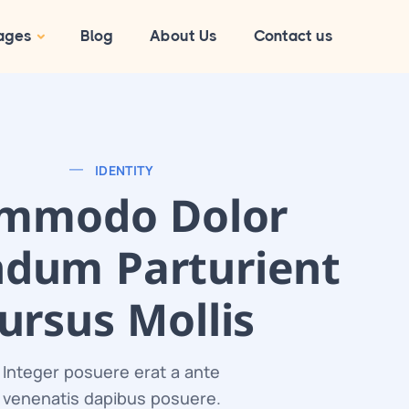
ages
Blog
About Us
Contact us
IDENTITY
mmodo Dolor
ndum Parturient
ursus Mollis
Integer posuere erat a ante
venenatis dapibus posuere.